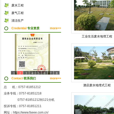
废水工程
废气工程
清洁生产
Credential
专业资质
more>>
工业生活废水地埋工程
1
2
3
4
5
6
7
8
Contact
联系我们
more>>
酒店废水地埋式工程
总 机：0757-81851212
业务专线：0757-81851218
0757-81851212转121分机
投诉专线：0757-81851211
网址：https://www.fseee.com.cn/