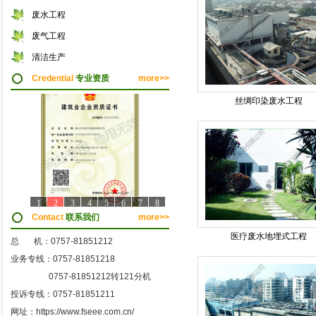
废水工程
废气工程
清洁生产
Credential
专业资质
more>>
丝绸印染废水工程
1
2
3
4
5
6
7
8
Contact
联系我们
more>>
医疗废水地埋式工程
总 机：0757-81851212
业务专线：0757-81851218
0757-81851212转121分机
投诉专线：0757-81851211
网址：https://www.fseee.com.cn/