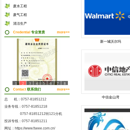
废水工程
废气工程
清洁生产
Credential
专业资质
more>>
新一城沃尔玛
1
2
3
4
5
6
7
8
Contact
联系我们
more>>
中信金山湾
总 机：0757-81851212
业务专线：0757-81851218
0757-81851212转121分机
投诉专线：0757-81851211
网址：https://www.fseee.com.cn/