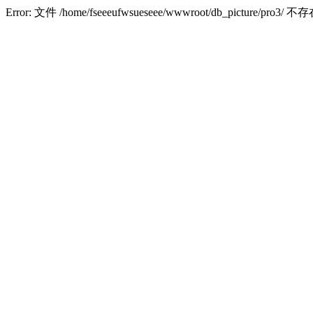
Error: 文件 /home/fseeeufwsueseee/wwwroot/db_picture/pro3/ 不