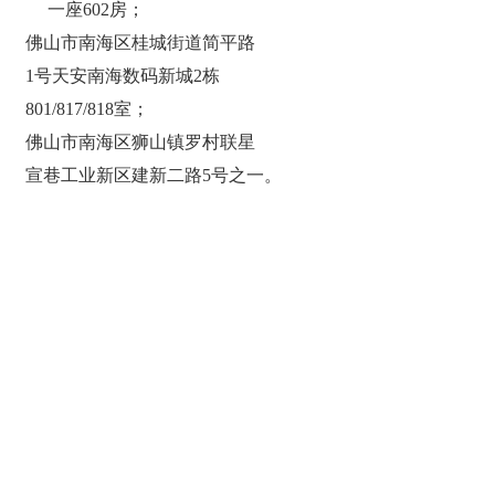
一座602房；
佛山市南海区桂城街道简平路
1号天安南海数码新城2栋
801/817/818室；
佛山市南海区狮山镇罗村联星
宣巷工业新区建新二路5号之一。