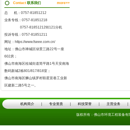
Contact
联系我们
more>>
总 机：0757-81851212
业务专线：0757-81851218
0757-81851212转121分机
投诉专线：0757-81851211
网址：https://www.fseee.com.cn/
地址：佛山市禅城区绿景三路22号一座
602房；
佛山市南海区桂城街道简平路1号天安南海
数码新城2栋801/817/818室；
佛山市南海区狮山镇罗村联星宣巷工业新
区建新二路5号之一。
机构简介
|
专业资质
|
科技荣誉
|
主营业务
版权所有：佛山市环境工程装备有限